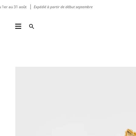
Passer
 au 31 août
Expédié à partir de début septembre
au
contenu
de
la
Recherche
page