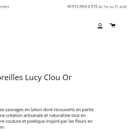
re
PETITS PRIX D'ÉTÉ
du 1er au 31 août
Ex
Panier
Mon
compte
reilles Lucy Clou Or
ose sauvages en laiton doré recouverts en partie
ne création artisanale et naturaliste tout en
e couture et poétique inspiré par les fleurs en
en.